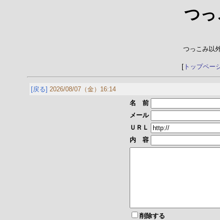
つっ
つっこみ以
[
トップペー
[戻る]
2026/08/07（金）16:14
名 前
メール
ＵＲＬ
内 容
削除する