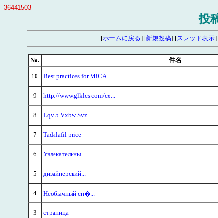
36441503
投
[
ホームに戻る
] [
新規投稿
] [
スレッド表示
]
No.
件名
10
Best practices for MiCA ...
9
http://www.glklcs.com/co...
8
Lqv 5 Vxbw Svz
7
Tadalafil price
6
Увлекательны...
5
дизайнерский...
4
Необычный сп�...
3
страница