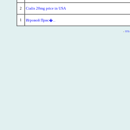
2
Cialis 20mg price in USA
1
Игровой Прис�...
-
YY