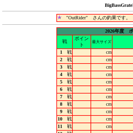
BigBassGr
"OutRider" さんの釣果です。
2026年度
ポイン
戦
最大サイズ
ト
1
戦
cm
2
戦
cm
3
戦
cm
4
戦
cm
5
戦
cm
6
戦
cm
7
戦
cm
8
戦
cm
9
戦
cm
10
戦
cm
11
戦
cm