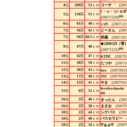
4
位
209
匹
53
ｃｍ
コーチ゛
(2007
(´・ω・`)ショ
5
位
156
匹
53
ｃｍ
(20071228)
6
位
81
匹
48
ｃｍ
いの
(2007122
7
位
56
匹
42
ｃｍ
とーさん
(2007
7
位
56
匹
49.5
ｃｍ
武蔵
(2007101
◆◇BBGH（管
9
位
47
匹
48
ｃｍ
(20071231)
10
位
42
匹
47
ｃｍ
KTDC
(200707
11
位
38
匹
50
ｃｍ
たつや
(200710
12
位
36
匹
43
ｃｍ
koo
(20070925
13
位
17
匹
40
ｃｍ
SSS
(20070505
14
位
15
匹
41
ｃｍ
やま
(2007042
lovelovehawks
(
15
位
6
匹
52
ｃｍ
16
位
3
匹
46
ｃｍ
きったん
(2007
16
位
3
匹
38
ｃｍ
まさお
(200703
18
位
2
匹
44
ｃｍ
シゲバス
(2007
18
位
2
匹
48
ｃｍ
バスセラピー
(
18
位
2
匹
34
ｃｍ
ΨぁぉΨ
(20070