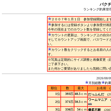
バクチ
ランキング釣果管理
２００７年１月１日 参加登録開始しま
参加するには登録ボタンより参加受付画
今年の現在までのカウント数を登録してく
カウントの更新は、ランキング上の自分
そしてカウントアップ画面で、パスワード
い。
カウント数をクリックするとお名前の人
す。
※写真は定期的にサイズ調整と画像変更（
ご了承下さい。
また何かご要望がありましたら気軽に問い
2026/0
月別総数
釣
順位
数
最大
お名前 (
1
位
393
匹
48.5
ｃｍ
だっふんだ
(20
ワームマニア
(
2
位
371
匹
50.5
ｃｍ
3
位
336
匹
54
ｃｍ
優柔不断
(2007