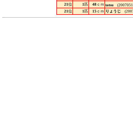
21
位
1
匹
48
ｃｍ
tatsu
(2007051
21
位
1
匹
15
ｃｍ
りょうじ
(2007