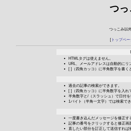
つっ
つっこみ以
[
トップペー
HTMLタグは使えません。
URL、メールアドレスは自動的にリ
[ ]（四角カッコ）に半角数字を書
過去の記事の検索ができます。
[ ]（四角カッコ）に半角数字を入
半角数字と/（スラッシュ）で日付
1バイト（半角一文字）では検索で
一度書き込んだメッセージを修正す
記事の番号をクリックすると修正画
直したい部分を訂正して送信すれば