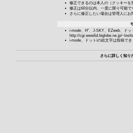
修正できるのは本人の（クッキーを
修正は60分以内、一度に限り可能で
さらに修正したい場合は管理人にお
i-mode、H"、J-SKY、EZwe
http://cgi.www5d.biglobe.ne.jp/~lostl
i-mode、ドットiの絵文字は投稿で
さらに詳しく知り