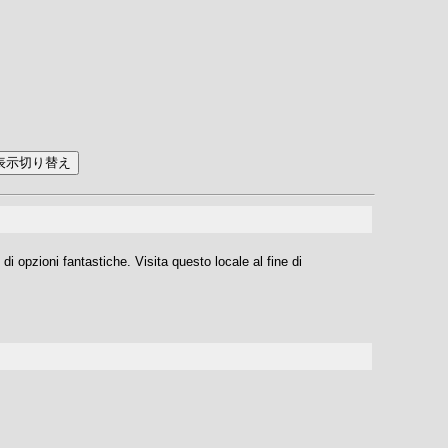
 di opzioni fantastiche. Visita questo locale al fine di