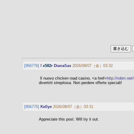
[956776]
! x582r
DianaSax
2026/08/07（金）03:32
Il nuovo chicken road casino, <a href=
http://robm.ne
divertirti strepitosa. Non perdere offerte speciali!
[956775]
Kellye
2026/08/07（金）03:31
Appreciate this post. Will try it out.