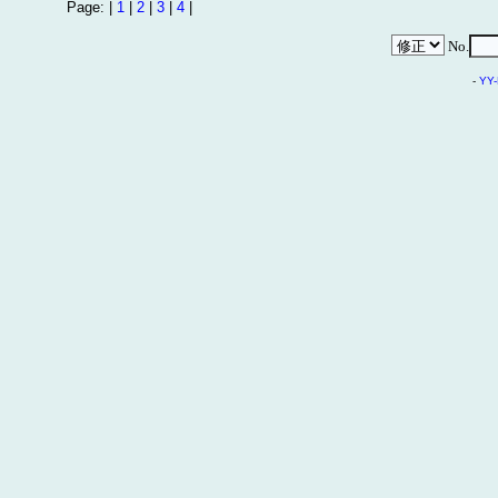
Page: |
1
|
2
|
3
|
4
|
No.
-
YY