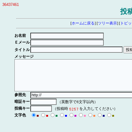
36437461
投
[
ホームに戻る
] [
ツリー表示
] [
トピッ
お名前
Ｅメール
タイトル
メッセージ
参照先
暗証キー
（英数字で8文字以内）
投稿キー
（投稿時
を入力してください）
文字色
■
■
■
■
■
■
■
■
■