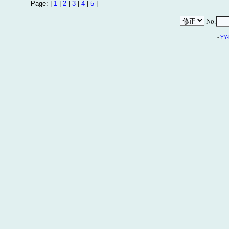
Page: |
1
|
2
|
3
|
4
|
5
|
No.
-
YY