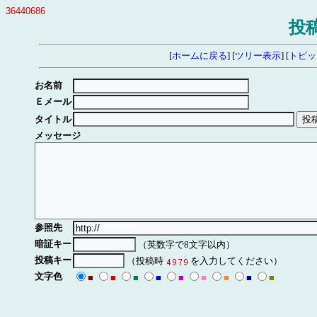
36440686
投
[
ホームに戻る
] [
ツリー表示
] [
トピッ
お名前
Ｅメール
タイトル
メッセージ
参照先
暗証キー
（英数字で8文字以内）
投稿キー
（投稿時
を入力してください）
文字色
■
■
■
■
■
■
■
■
■