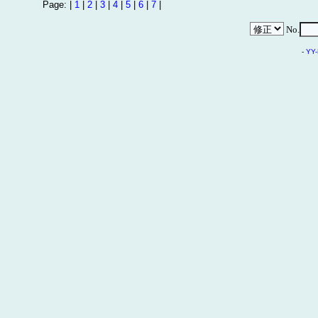
Page: |
1
|
2
|
3
|
4
|
5
|
6
|
7
|
No.
-
YY