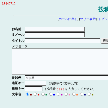
36440712
投
[
ホームに戻る
] [
ツリー表示
] [
トピッ
お名前
Ｅメール
タイトル
メッセージ
参照先
暗証キー
（英数字で8文字以内）
投稿キー
（投稿時
を入力してください）
文字色
■
■
■
■
■
■
■
■
■