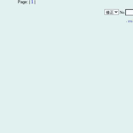
Page: |
1
|
No.
-
YY