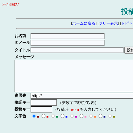
36439827
投
[
ホームに戻る
] [
ツリー表示
] [
トピッ
お名前
Ｅメール
タイトル
メッセージ
参照先
暗証キー
（英数字で8文字以内）
投稿キー
（投稿時
を入力してください）
文字色
■
■
■
■
■
■
■
■
■